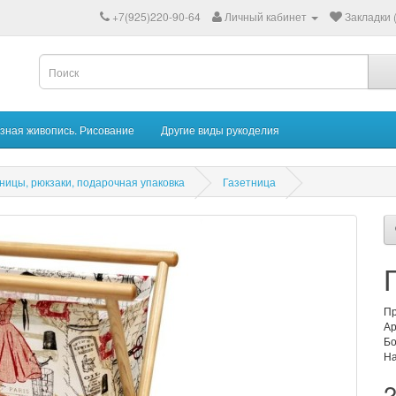
+7(925)220-90-64
Личный кабинет
Закладки 
зная живопись. Рисование
Другие виды рукоделия
тницы, рюкзаки, подарочная упаковка
Газетница
Пр
Ар
Бо
На
2