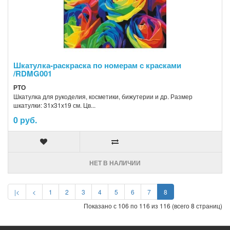
Шкатулка-раскраска по номерам с красками
/RDMG001
РТО
Шкатулка для рукоделия, косметики, бижутерии и др. Размер
шкатулки: 31х31х19 см. Цв...
0 руб.
НЕТ В НАЛИЧИИ
|<
<
1
2
3
4
5
6
7
8
Показано с 106 по 116 из 116 (всего 8 страниц)