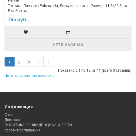
Panna
Техника: Пэчворк (Patchwork), Лоскутное шитье Размер: 11,5х22,5 см.
В набор вхо...
765 руб.
НЕТ В НАЛИЧИИ
1
2
3
>
>|
Показано с 1 по 15 из 41 (всего 3 страниц)
Читать статью про пэчворк...
Информация
О нас
Доставка
ПОЛИТИКА КОНФИДЕНЦИАЛЬНОСТИ
Условия соглашения