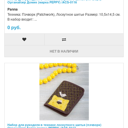
Органайзер Домик (марка PEPPY) /ACS-0116
Panna
Техника: Пэчворк (Patchwork), Лоскутное шитье Размер: 10,5х14,5 см.
В набор входит: ...
0 руб.
НЕТ В НАЛИЧИИ
Набор для рукоделя в технике лоскутного шитья (пэчворк)
Органайзер Котик (марка PEPPY) /ACS-0117