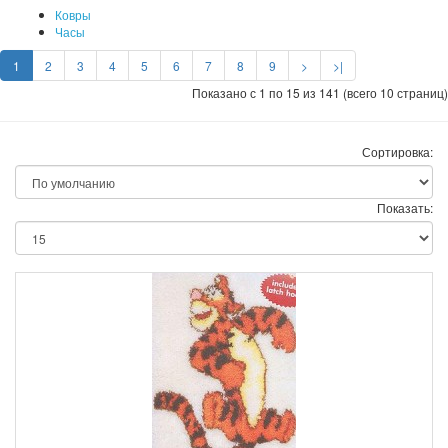
Ковры
Часы
1
2
3
4
5
6
7
8
9
>
>|
Показано с 1 по 15 из 141 (всего 10 страниц)
Сортировка:
Показать: